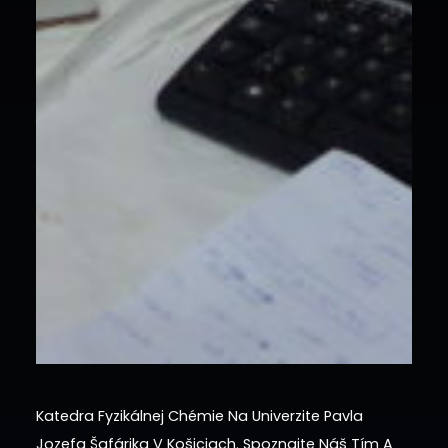
Katedra Fyzikálnej Chémie Na Univerzite Pavla
Jozefa Šafárika V Košiciach. Spoznajte Náš Tím A