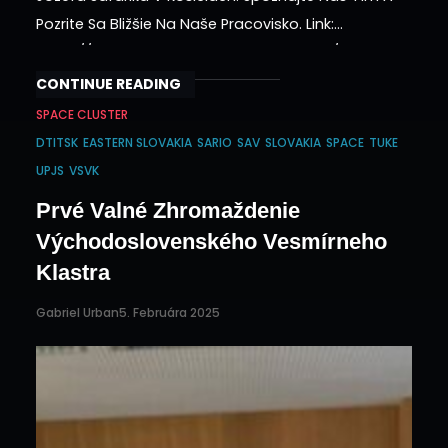
Pozrite Sa Bližšie Na Naše Pracovisko. Link:
Https://physicalchemistry.science.upjs.sk/about-
Us/our-Labs/
CONTINUE READING
SPACE CLUSTER
DTITSK
EASTERN SLOVAKIA
SARIO
SAV
SLOVAKIA
SPACE
TUKE
UPJS
VSVK
Prvé Valné Zhromaždenie
Východoslovenského Vesmírneho
Klastra
Gabriel Urban
5. Februára 2025