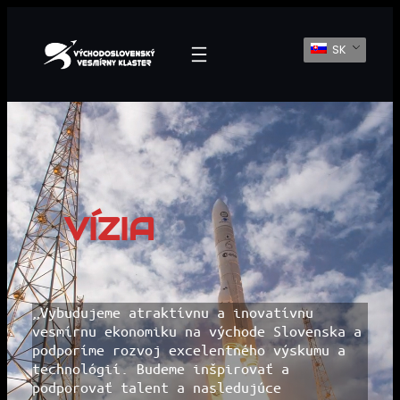
Prejsť
SK
Na
Obsah
VÍZIA
„Vybudujeme atraktívnu a inovatívnu
vesmírnu ekonomiku na východe Slovenska a
podporíme rozvoj excelentného výskumu a
technológií. Budeme inšpirovať a
podporovať talent a nasledujúce