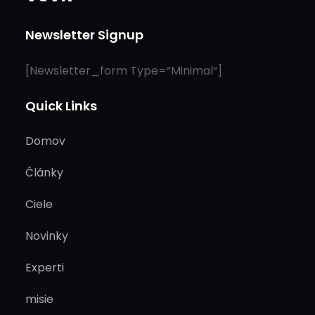
Inovačného Ekosystému V Oblasti Vesmírnych…
Newsletter Signup
[newsletter_form Type=“minimal“]
Quick Links
Domov
Články
Ciele
Novinky
Experti
misie