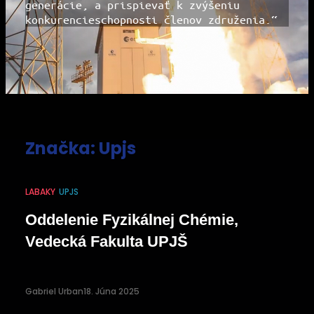
generácie, a prispievať k zvýšeniu
konkurencieschopnosti členov združenia.“
Značka:
Upjs
LABAKY
UPJS
Oddelenie Fyzikálnej Chémie,
Vedecká Fakulta UPJŠ
Gabriel Urban
18. Júna 2025