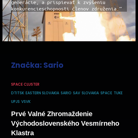
generácie, a prispievať k zvýšeniu
konkurencieschopnosti členov združenia.“
Značka:
Sario
SPACE CLUSTER
DTITSK
EASTERN SLOVAKIA
SARIO
SAV
SLOVAKIA
SPACE
TUKE
UPJS
VSVK
Prvé Valné Zhromaždenie
Východoslovenského Vesmírneho
Klastra