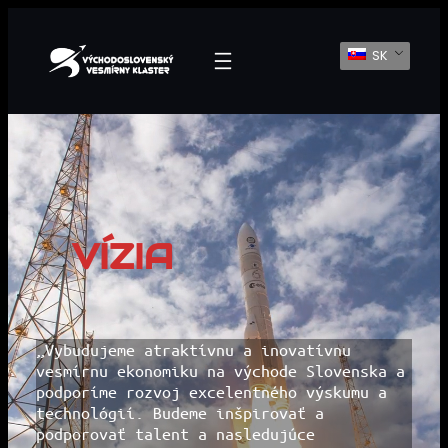
Prejsť
SK
Na
Obsah
VÍZIA
„Vybudujeme atraktívnu a inovatívnu
vesmírnu ekonomiku na východe Slovenska a
podporíme rozvoj excelentného výskumu a
technológií. Budeme inšpirovať a
podporovať talent a nasledujúce