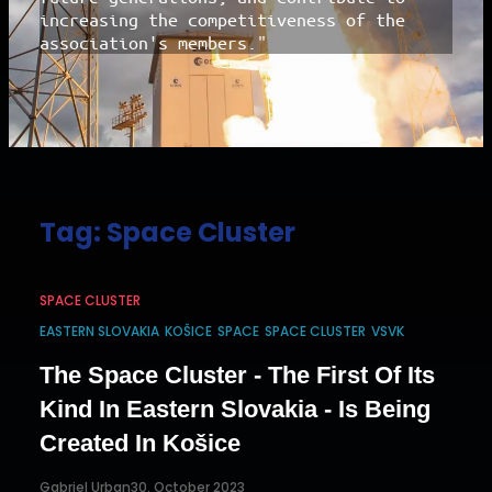
increasing the competitiveness of the
association's members."
Tag:
Space Cluster
SPACE CLUSTER
EASTERN SLOVAKIA
KOŠICE
SPACE
SPACE CLUSTER
VSVK
The Space Cluster - The First Of Its
Kind In Eastern Slovakia - Is Being
Created In Košice
Gabriel Urban
30. October 2023