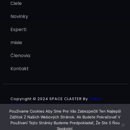
Ciele
Novinky
Experti
misie
Členovia
Kontakt
Copyright © 2024
SPACE CLASTER
By
Catch
Themes
Používame Cookies Aby Sme Pre Vás Zabezpečili Ten Najlepší
Zážitok Z Našich Webových Stránok. Ak Budete Pokračovať V
Facebook
Twitter
LinkedIn
YouTube
Instagram
Používaní Tejto Stránky Budeme Predpokladať, Že Ste S Ňou
Spokojní.