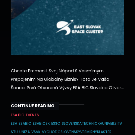
Chcete Premeniť Svoj Nápad S Vesmírnym
Prepojením Na Globálny Biznis? Toto Je Vaša
Šanca. Prvá Otvorená Výzvy ESA BIC Slovakia Otvorí
Svoje Brány Už Čoskoro. Neváhaj A Rezervuj Si Svoje
Miesto Na Úvodnom Workshope. Balík ESA BIC
CONTINUE READING
Slovakia Je Tvoja Štartovacia Rampa. Vybrané
ESA BIC
EVENTS
Startupy Získajú: Chcete Vedieť Viac? Našu Prvú
ESA
ESABIC
ESABICSK
ESSC
SLOVENSKATECHNICKAUNIVERZITA
Výzvu Štartujeme Úvodným Workshopom V
STU
UNIZA
VSVK
VYCHODOSLOVENSKYVESMIRNYKLASTER