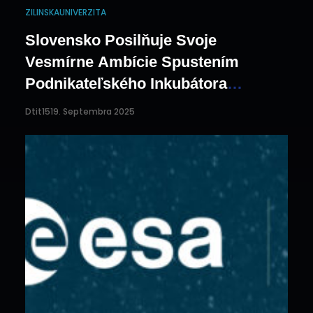
Košiciach! Je…
ZILINSKAUNIVERZITA
Slovensko Posilňuje Svoje
Vesmírne Ambície Spustením
Podnikateľského Inkubátora
Európskej Vesmírnej Agentúry (ESA
Dtit15
19. Septembra 2025
BIC)