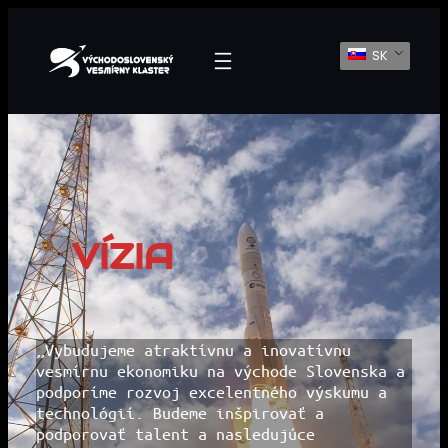
Prejsť
SK
Na
Obsah
VÍZIA
„Vybudujeme atraktívnu a inovatívnu
vesmírnu ekonomiku na východe Slovenska a
podporíme rozvoj excelentného výskumu a
technológií. Budeme inšpirovať a
podporovať talent a nasledujúce