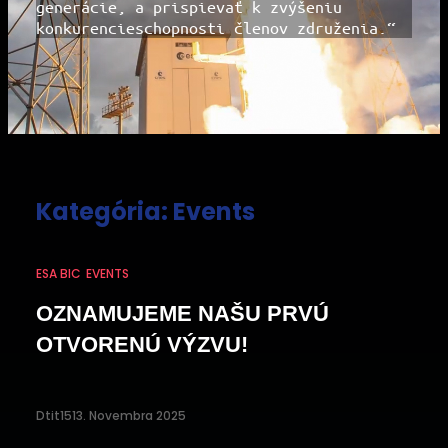
generácie, a prispievať k zvýšeniu
konkurencieschopnosti členov združenia.“
Kategória:
Events
ESA BIC
EVENTS
OZNAMUJEME NAŠU PRVÚ
OTVORENÚ VÝZVU!
Dtit15
13. Novembra 2025