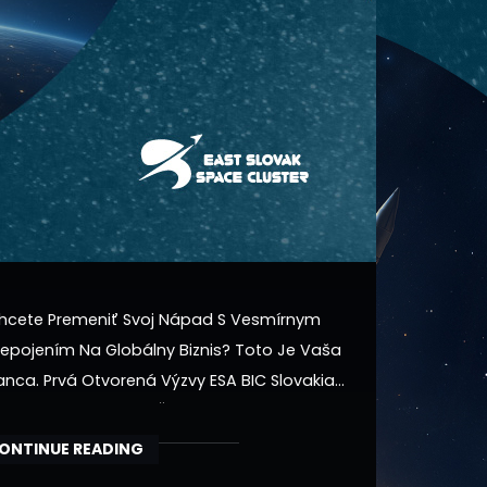
hcete Premeniť Svoj Nápad S Vesmírnym
repojením Na Globálny Biznis? Toto Je Vaša
anca. Prvá Otvorená Výzvy ESA BIC Slovakia
tvorí Svoje Brány Už Čoskoro. Neváhaj A Rezervuj
i Svoje Miesto Na Úvodnom Workshope. Balík ESA
ONTINUE READING
IC Slovakia Je Tvoja Štartovacia Rampa.