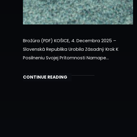
Brožúra (PDF) KOŠICE, 4. Decembra 2025 –
Slovenská Republika Urobila Zásadný Krok K
Posilneniu Svojej Prítomnosti Namape
Európskeho Vesmírneho Priemyslu. V Priestoroch
Technickej Univerzity V Košiciach (TUKE)
CONTINUE READING
Boloslávnostne Otvorené ESA Business
Incubation Centre Slovakia (ESA BIC Slovakia).
Tento Moment Je O Tosymbolickejší, Že
Prichádza V Čase, Keď Európska Vesmírna
Agentúra (ESA) Oslavuje Svoje 50. Výročie.…