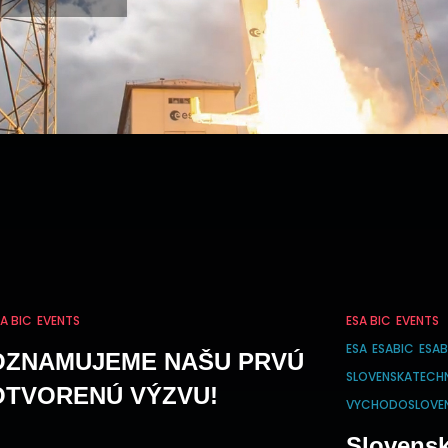
A BIC
EVENTS
ESA BIC
EVENTS
ESA
ESABIC
ESAB
OZNAMUJEME NAŠU PRVÚ
SLOVENSKATECHN
OTVORENÚ VÝZVU!
VYCHODOSLOVEN
Slovensk