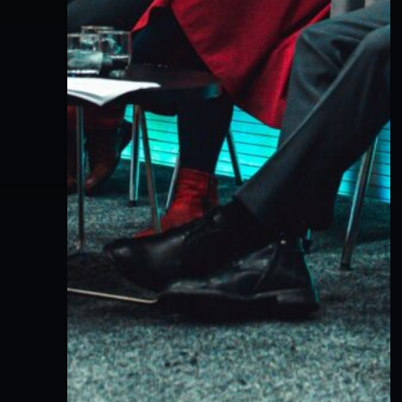
V
N
W