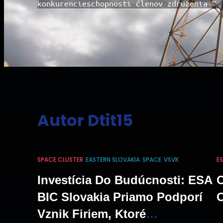
konkurencieschopnosti členov združenia.“
Autor
Dtit15
SPACE CLUSTER
EASTERN SLOVAKIA
SPACE
VSVK
ES
Investícia Do Budúcnosti: ESA
BIC Slovakia Priamo Podporí
Vznik Firiem, Ktoré