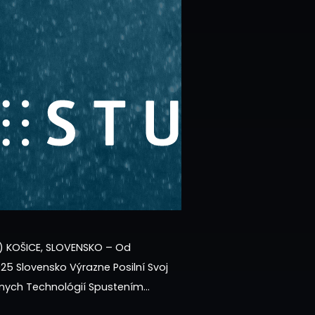
) KOŠICE, SLOVENSKO – Od
5 Slovensko Výrazne Posilní Svoj
rnych Technológií Spustením
ho Inkubátora Európskej Vesmírnej