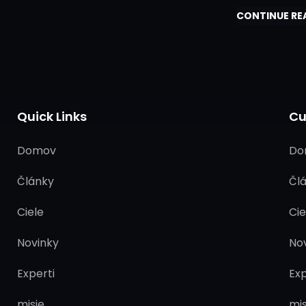
Agentúry (ESA 
CONTINUE RE
Bude Realizov
Východoslove
V Partnerstve
Univerzitou V 
Univerzitou V 
Quick Links
Cu
Kľúčový…
Domov
Do
Články
Čl
Ciele
Cie
Novinky
No
Experti
Exp
misie
mis