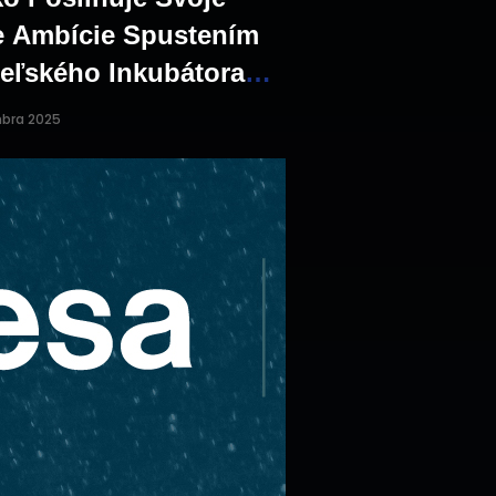
e Ambície Spustením
eľského Inkubátora
j Vesmírnej Agentúry
mbra 2025
)