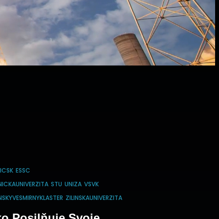
ICSK
ESSC
ICKAUNIVERZITA
STU
UNIZA
VSVK
SKYVESMIRNYKLASTER
ZILINSKAUNIVERZITA
o Posilňuje Svoje