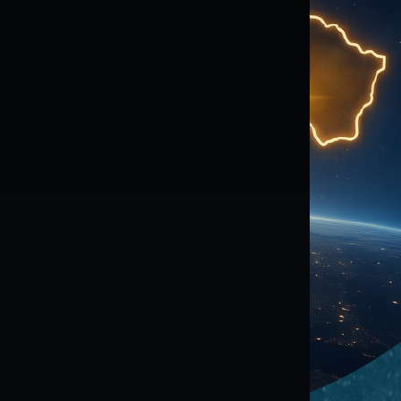
ybrané Startupy Získajú: Chcete Vedieť Viac?
ašu Prvú Výzvu Štartujeme Úvodným
orkshopom V Košiciach! Je…