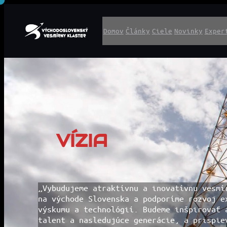
Prejsť
Domov
Články
Ciele
Novinky
Exper
Na
Obsah
VÍZIA
„Vybudujeme atraktívnu a inovatívnu vesmí
na východe Slovenska a podporíme rozvoj e
výskumu a technológií. Budeme inšpirovať 
talent a nasledujúce generácie, a prispie