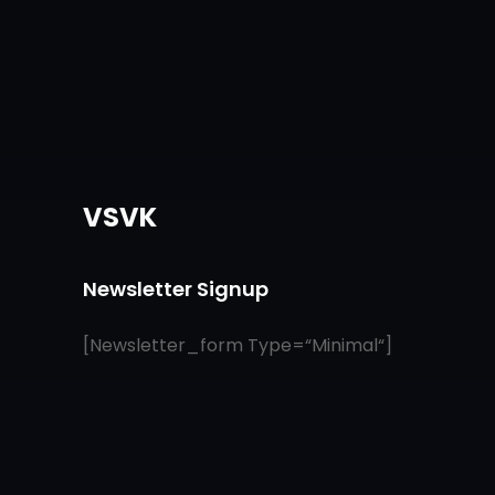
VSVK
Newsletter Signup
[newsletter_form Type=“minimal“]