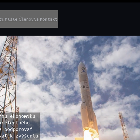
ti
Misie
Členovia
Kontakt
rnu ekonomiku
xcelentného
a podporovať
vať k zvýšeniu