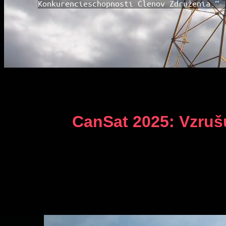
Konkurencieschopnosti Členov Združenia.“
CanSat 2025: Vzruš