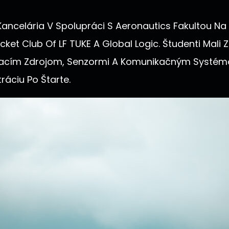
ncelária V Spolupráci S Aeronautics Fakultou Na 
ocket Club Of LF TUKE A Global Logic. Študenti Mali
pájacím Zdrojom, Senzormi A Komunikačným Syst
áciu Po Štarte.