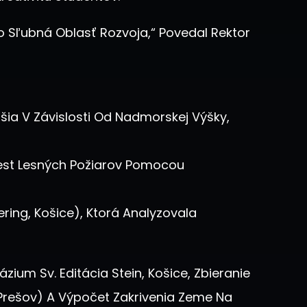
o Sľubná Oblasť Rozvoja,“ Povedal Rektor
šia V Závislosti Od Nadmorskej Výšky,
iest Lesných Požiarov Pomocou
ering, Košice), Ktorá Analyzovala
ium Sv. Editácia Stein, Košice, Zbieranie
, Prešov) A Výpočet Zakrivenia Zeme Na