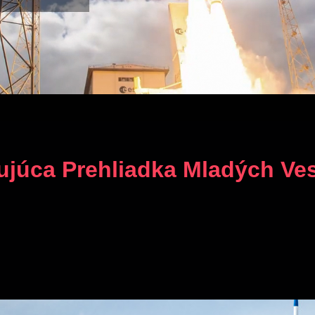
ujúca Prehliadka Mladých Ve