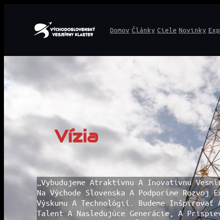
Prejsť
Domov
Články
Ciele
Novinky
Exp
Na
Obsah
Vízia
„Vybudujeme Atraktívnu A Inovatívnu Vesmí
Na Východe Slovenska A Podporíme Rozvoj E
Výskumu A Technológií. Budeme Inšpirovať 
Talent A Nasledujúce Generácie, A Prispie