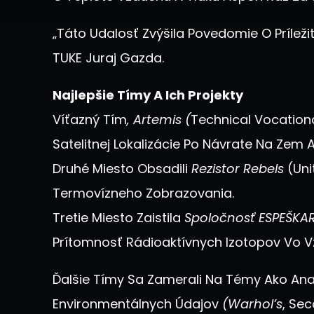
„Táto Udalosť Zvýšila Povedomie O Prílež
TUKE Juraj Gazda.
Najlepšie Tímy A Ich Projekty
Víťazný Tím
, Artemis (
Technical Vocationa
Satelitnej Lokalizácie Po Návrate Na Zem
Druhé Miesto Obsadili
Rezistor Rebels
(Uni
Termovízneho Zobrazovania.
Tretie Miesto Zaistila
Spoločnosť ESPEŠKAR
Prítomnosť Rádioaktívnych Izotopov Vo V
Ďalšie Tímy Sa Zamerali Na Témy Ako An
Environmentálnych Údajov
(Warhol’s
, Sec