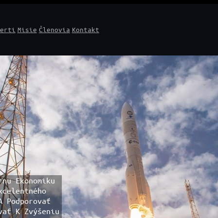
erti
Misie
Členovia
Kontakt
rnu Ekonomiku
xcelentného
A Podporovať
vať K Zvýšeniu