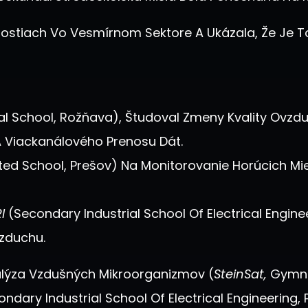
itostiach Vo Vesmírnom Sektore A Ukázala, Že Je T
l School, Rožňava), Študoval Zmeny Kvality Ovzdu
 A Viackanálového Prenosu Dát.
ted School, Prešov) Na Monitorovanie Horúcich M
I
(Secondary Industrial School Of Electrical Engine
zduchu.
alýza Vzdušných Mikroorganizmov (
SteinSat,
Gymnáz
ondary Industrial School Of Electrical Engineering